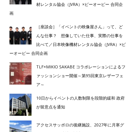
材レンタル協会（JVRA）×ピーオーピー 合同企
画
［座談会］「イベントの映像屋さん」って、ど
んな仕事？ 想像していた仕事、実際の仕事を
比べて／日本映像機材レンタル協会（JVRA）×ピ
ーオーピー 合同企画
TLF×MIKIO SAKABE コラボレーションによるフ
ァッションショー開催～第95回東京レザーフェ
ア～
10日からイベントの人数制限を段階的緩和 政府
が留意点を通知
アクセスサッポロの後継施設、2027年に月寒グ