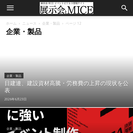
ホーム
ニュース
企業・製品
ページ 12
企業・製品
企業・製品
日建連、建設資材高騰・労務費の上昇の現状を公
表
2026年6月23日
企業・製品