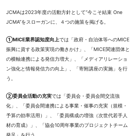
JCMAは2023年度の活動方針として“今こそ結束 One
JCMA”をスローガンに、４つの施策を掲げる。
①MICE業界認知度向上
では「政府・自治体等へのMICE
振興に資する政策実現の働きかけ」、「MICE関連団体と
の横軸連携による発信力増大」、「メディアリレーショ
ン強化と情報発信力の向上」、「寄附講座の実施」を行
う。
②委員会活動の充実
では「委員会・委員会間交流強
化」、「委員会間連携による事業・催事の充実（規模・
予算の効率活用）」、「委員構成の増強（次世代若手人
材の育成）」、「協会10周年事業のプロジェクトチーム
発足」を行う。