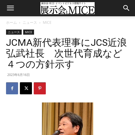
ホーム
ニュース
MICE
ニュース
MICE
JCMA新代表理事にJCS近浪
弘武社長 次世代育成など
４つの方針示す
2023年6月16日