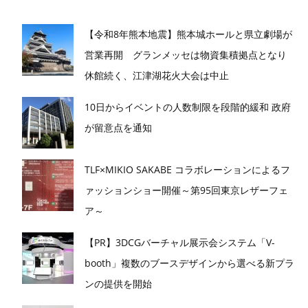
【令和8年熊本地震】熊本城ホールと県立劇場が
営業再開 グランメッセは物資集積拠点となり
休館続く、江津湖花火大会は中止
10日からイベントの人数制限を段階的緩和 政府
が留意点を通知
TLF×MIKIO SAKABE コラボレーションによるフ
ァッションショー開催～第95回東京レザーフェ
ア～
【PR】3DCGバーチャル展示会システム「V-
booth」複数のブースデザインから選べる新プラ
ンの提供を開始