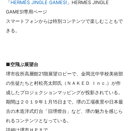
「
HERMÈS JINGLE GAMES!
」HERMES JINGLE
GAMES!専用ページ
スマートフォンからは特別コンテンツで楽しむこともで
きる。
■空飛ぶ展望台
堺市役所高層館21階展望ロビーで、金岡北中学校美術部
の生徒たちと村松亮太郎氏（ＮＡＫＥＤ Ｉｎｃ.）が作
成したプロジェクションマッピングが投影されている。
期間は２０１９年１月15日まで。堺の工場夜景や日本最
古の木造洋式灯台「旧堺燈台」など、堺の魅力を感じら
れるコンテンツとなっている。
詳細は堺市ＨＰまで。