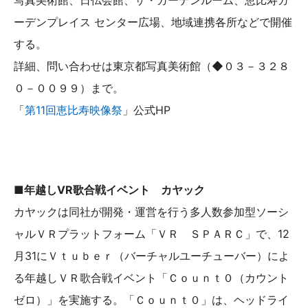
写真美術館、日仏会館、ザ・ガーデンルーム、恵比寿ガ
ーデンプレイス センター広場、地域連携各所などで開催
する。
詳細、問い合わせは東京都写真美術館（◆０３－３２８
０－００９９）まで。
「
第11回恵比寿映像祭
」公式HP
■年越しVR歌合戦イベント カヤック
カヤックは同社が開発・運営を行う多人数参加型ソーシ
ャルＶＲプラットフォーム「ＶＲ ＳＰＡＲＣ」で、12
月31にＶｔｕｂｅｒ（バーチャルユーチューバー）によ
る年越しＶＲ歌合戦イベント「Ｃｏｕｎｔ０（カウント
ゼロ）」を実施する。「Ｃｏｕｎｔ０」は、ヘッドライ