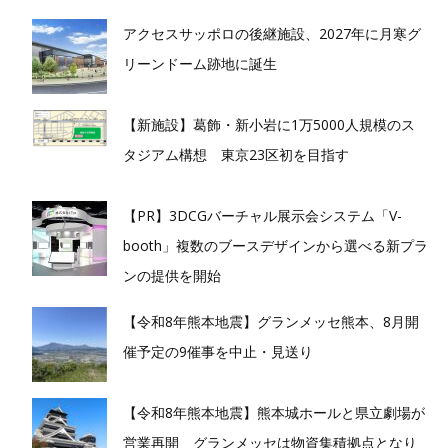
アクセスサッポロの後継施設、2027年に月寒グ
リーンドーム跡地に誕生
【新施設】葛飾・新小岩に1万5000人規模のス
タジアム構想 東京23区初を目指す
【PR】3DCGバーチャル展示会システム「V-
booth」複数のブースデザインから選べる新プラ
ンの提供を開始
【令和8年熊本地震】グランメッセ熊本、8月開
催予定の9催事を中止・見送り
【令和8年熊本地震】熊本城ホールと県立劇場が
営業再開 グランメッセは物資集積拠点となり