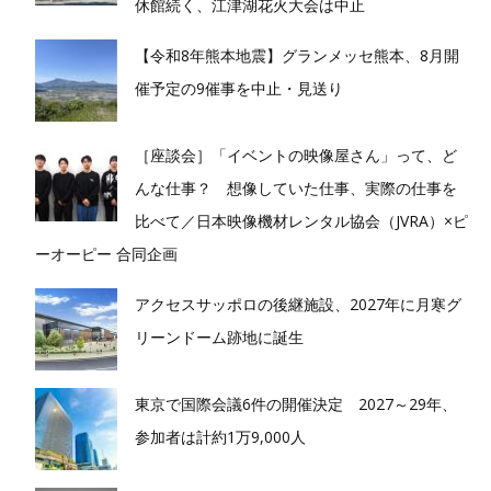
休館続く、江津湖花火大会は中止
【令和8年熊本地震】グランメッセ熊本、8月開
催予定の9催事を中止・見送り
［座談会］「イベントの映像屋さん」って、ど
んな仕事？ 想像していた仕事、実際の仕事を
比べて／日本映像機材レンタル協会（JVRA）×ピ
ーオーピー 合同企画
アクセスサッポロの後継施設、2027年に月寒グ
リーンドーム跡地に誕生
東京で国際会議6件の開催決定 2027～29年、
参加者は計約1万9,000人