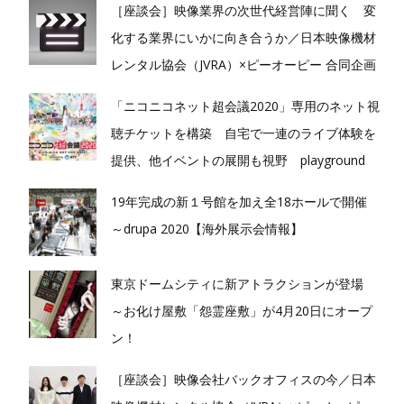
［座談会］映像業界の次世代経営陣に聞く 変
化する業界にいかに向き合うか／日本映像機材
レンタル協会（JVRA）×ピーオーピー 合同企画
「ニコニコネット超会議2020」専用のネット視
聴チケットを構築 自宅で一連のライブ体験を
提供、他イベントの展開も視野 playground
19年完成の新１号館を加え全18ホールで開催
～drupa 2020【海外展示会情報】
東京ドームシティに新アトラクションが登場
～お化け屋敷「怨霊座敷」が4月20日にオープ
ン！
［座談会］映像会社バックオフィスの今／日本