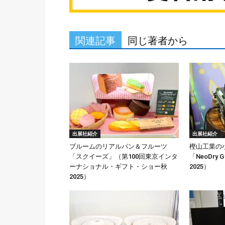
関連記事
同じ著者から
出展社紹介
出展社紹介
ブルームのリアルパン＆フルーツ
樫山工業の
「スクイーズ」（第100回東京インタ
「NeoDry
ーナショナル・ギフト・ショー秋
2025）
2025）