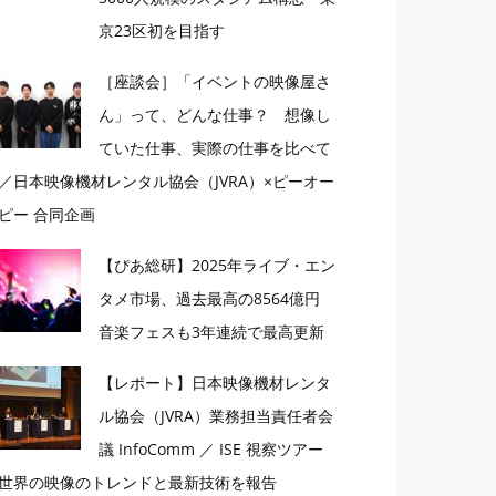
京23区初を目指す
［座談会］「イベントの映像屋さ
ん」って、どんな仕事？ 想像し
ていた仕事、実際の仕事を比べて
／日本映像機材レンタル協会（JVRA）×ピーオー
ピー 合同企画
【ぴあ総研】2025年ライブ・エン
タメ市場、過去最高の8564億円
音楽フェスも3年連続で最高更新
【レポート】日本映像機材レンタ
ル協会（JVRA）業務担当責任者会
議 InfoComm ／ ISE 視察ツアー
世界の映像のトレンドと最新技術を報告