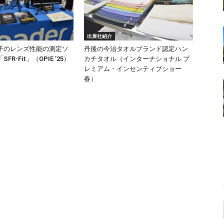
出展社紹介
子のレンズ性能の測定ソ
丹後の今治タオルブランド認定ハン
R-Fit」（OPIE ’25）
カチタオル（インターナショナル プ
レミアム・インセンティブショー
春）