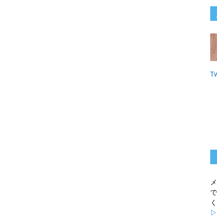
T
メ
で
く
▷