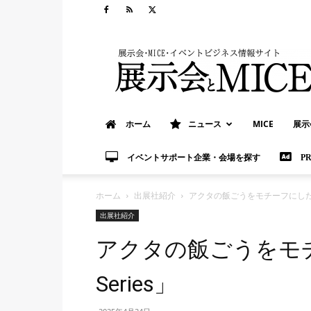
展
示
会
と
MICE
ホーム
ニュース
MICE
展示
イベントサポート企業・会場を探す
P
ホーム
出展社紹介
アクタの飯ごうをモチーフにした容器
出展社紹介
アクタの飯ごうをモ
Series」