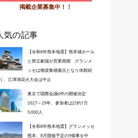
掲載企業募集中！！
人気の記事
【令和8年熊本地震】熊本城ホール
と県立劇場が営業再開 グランメ
ッセは物資集積拠点となり休館続
く、江津湖花火大会は中止
東京で国際会議6件の開催決定
2027～29年、参加者は計約1万
9,000人
【令和8年熊本地震】グランメッセ
熊本、8月開催予定の9催事を中