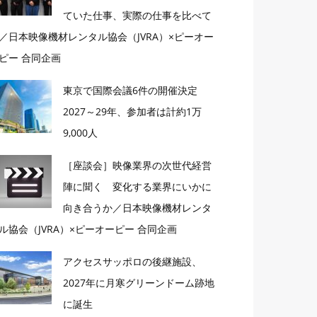
ていた仕事、実際の仕事を比べて
／日本映像機材レンタル協会（JVRA）×ピーオー
ピー 合同企画
東京で国際会議6件の開催決定
2027～29年、参加者は計約1万
9,000人
［座談会］映像業界の次世代経営
陣に聞く 変化する業界にいかに
向き合うか／日本映像機材レンタ
ル協会（JVRA）×ピーオーピー 合同企画
アクセスサッポロの後継施設、
2027年に月寒グリーンドーム跡地
に誕生