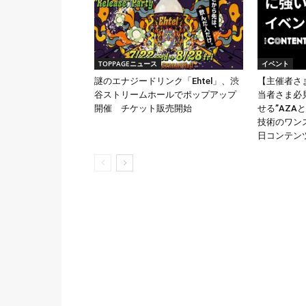
TOPPAGEニュース
イベント
謎のエナジードリンク「Ehtel」、渋
【主催者さ
谷ストリームホールでポップアップ
当者さま必
開催 チケット販売開始
せる”AZ
技術のワンス
日コンテンツ