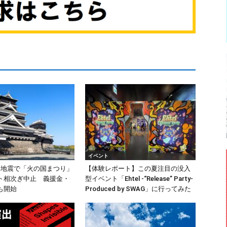
イベント
本地震で「火の国まつり」
【体験レポート】この夏注目の没入
ト相次ぎ中止 義援金・
型イベント「Ehtel -“Release” Party-
も開始
Produced by SWAG」に行ってみた