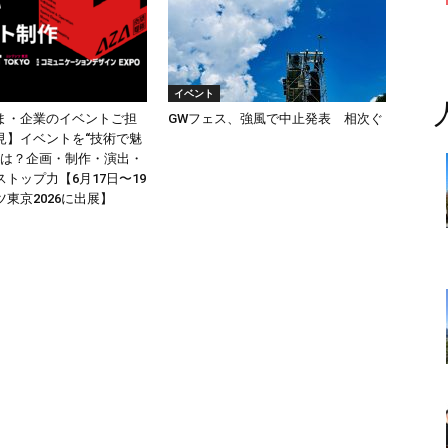
イベント
ま・企業のイベントご担
GWフェス、強風で中止発表 相次ぐ
見】イベントを“技術で魅
Aとは？企画・制作・演出・
トップ力【6月17日〜19
東京2026に出展】